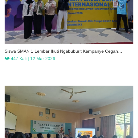
Siswa SMAN 1 Lembar Ikuti Ngabuburit Kampanye Cegah
Perkawinan Anak Di Taman Sangkareang
447 Kali | 12 Mar 2026