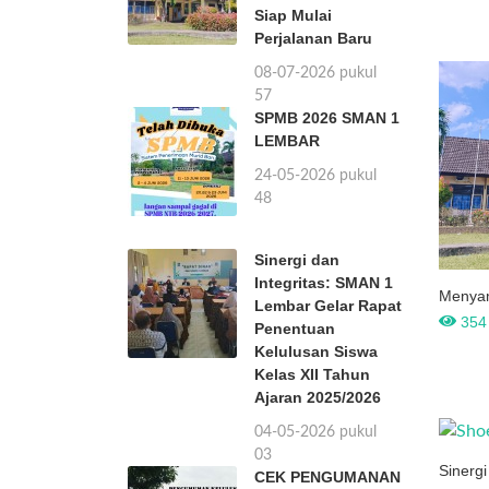
Siap Mulai
Perjalanan Baru
08-07-2026 pukul
20:57
SPMB 2026 SMAN 1
LEMBAR
24-05-2026 pukul
19:48
Sinergi dan
Integritas: SMAN 1
Menyam
Lembar Gelar Rapat
Lembar
354 
Penentuan
Kelulusan Siswa
Kelas XII Tahun
Ajaran 2025/2026
04-05-2026 pukul
15:03
Sinerg
CEK PENGUMANAN