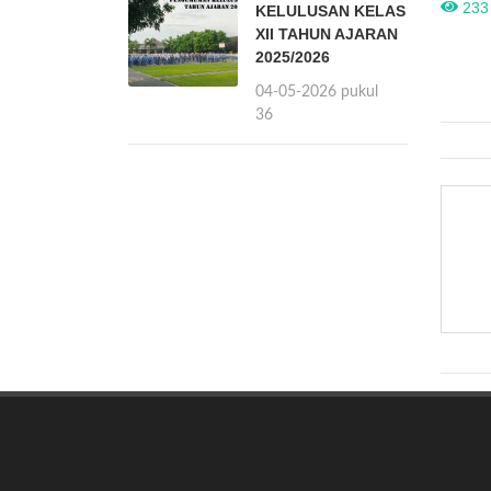
Gelar 
233 
KELULUSAN KELAS
XII TAHUN AJARAN
2025/2026
04-05-2026 pukul
14:36