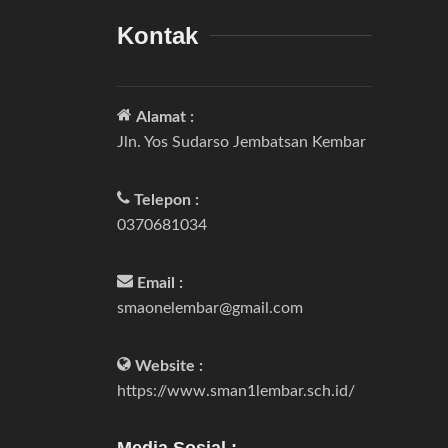
Kontak
Alamat :
Jln. Yos Sudarso Jembatsan Kembar
Telepon :
0370681034
Email :
smaonelembar@gmail.com
Website :
https://www.sman1lembar.sch.id/
Media Sosial :