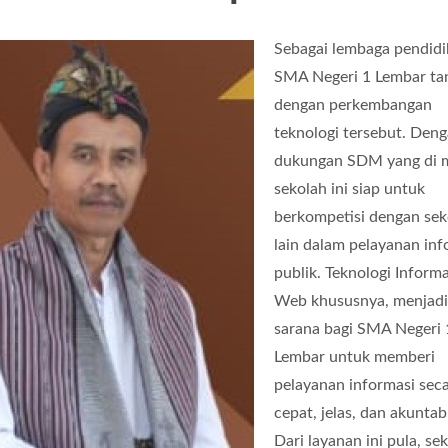
Sebagai lembaga pendidi
SMA Negeri 1 Lembar ta
dengan perkembangan
teknologi tersebut. Den
dukungan SDM yang di mi
sekolah ini siap untuk
berkompetisi dengan sek
lain dalam pelayanan inf
publik. Teknologi Informa
Web khususnya, menjadi
sarana bagi SMA Negeri 
Lembar untuk memberi
pelayanan informasi sec
cepat, jelas, dan akuntab
Dari layanan ini pula, se