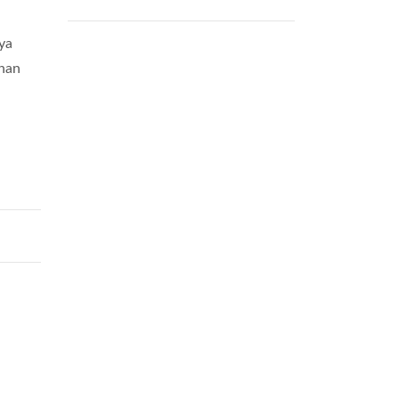
ya
han