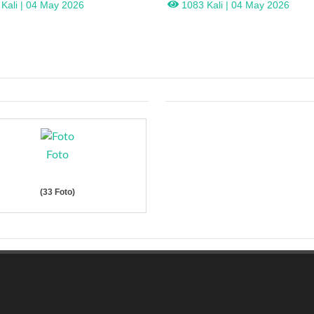
Rapat Penentuan
KELAS XII TAHUN AJARAN 2025
Kali | 04 May 2026
1083 Kali | 04 May 2026
Foto
(33 Foto)