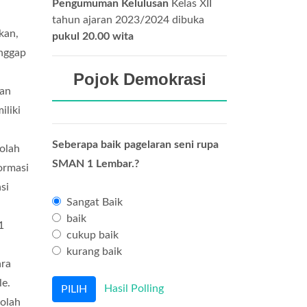
Pengumuman Kelulusan
Kelas XII
tahun ajaran 2023/2024 dibuka
kan,
pukul 20.00 wita
nggap
Pojok Demokrasi
gan
liki
Seberapa baik pagelaran seni rupa
olah
SMAN 1 Lembar.?
ormasi
si
Sangat Baik
baik
1
cukup baik
kurang baik
ara
le.
Hasil Polling
kolah