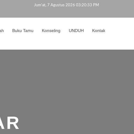
Jum'at, 7 Agustus 2026 03:20:34 PM
ah
Buku Tamu
Konseling
UNDUH
Kontak
SI
ORT
ANA
MAN 1
SIAN
ALAM
TER
AR
AR
ONAL
N